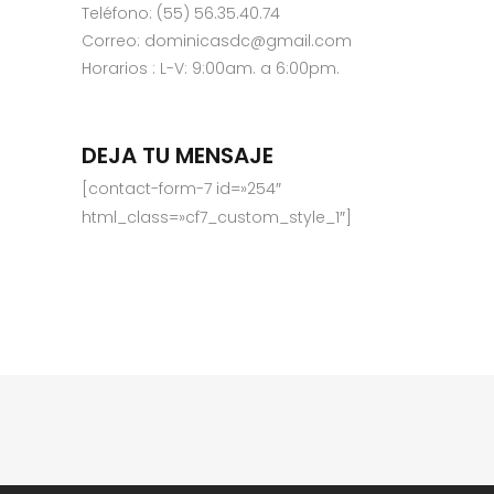
Teléfono: (55) 56.35.40.74
Correo: dominicasdc@gmail.com
Horarios : L-V: 9:00am. a 6:00pm.
DEJA TU MENSAJE
[contact-form-7 id=»254″
html_class=»cf7_custom_style_1″]