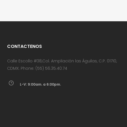
CONTACTENOS
Calle Escollo #38,Col. Ampliación las Águilas, C.P. 01710,
CDMX. Phone: (55) 56.35.40.74
L-V: 9:00am. a 6:00pm.